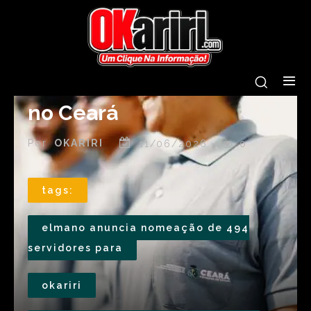
Elmano anuncia
nomeação de 494
servidores para reforçar
Sistema Socioeducativo
no Ceará
Por
OKARIRI
11/06/2026
0
tags:
elmano anuncia nomeação de 494
servidores para
okariri