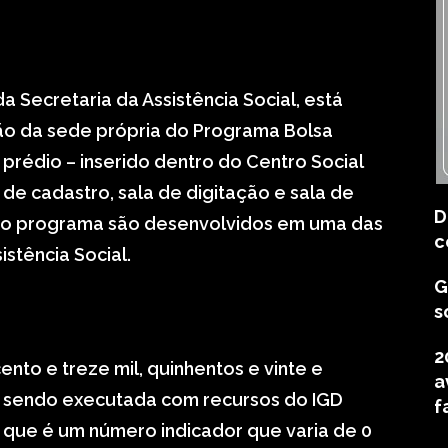
a Secretaria da Assistência Social, está
ão da sede própria do Programa Bolsa
 prédio – inserido dentro do Centro Social
 de cadastro, sala de digitação e sala de
D
 do programa são desenvolvidos em uma das
c
istência Social.
G
s
2
ento e treze mil, quinhentos e vinte e
a
tá sendo executada com recursos do IGD
f
 que é um número indicador que varia de 0