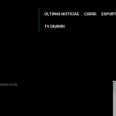
gres constrói sede para o B
ÚLTIMAS NOTÍCIAS
CARIRI
ESPOR
202
TV OKARIRI
nstrução
milagres
prefeitura
sede
tência Social