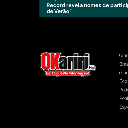
Record revela nomes de partic
de Verão”
Últi
Bras
mu
Eco
Polí
Polí
Esp