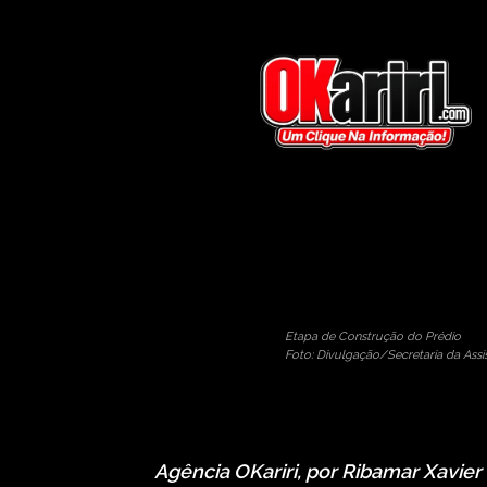
Prefeitura de Mila
Por
OKARIRI
29/10/2012
tags:
bolsa familia
co
Etapa de Construção do Prédio
Foto: Divulgação/Secretaria da Assis
Agência OKariri, por Ribamar Xavier