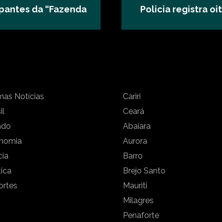
ipantes da “Fazenda
Policia registra o
mas Notícias
Cariri
il
Ceará
ndo
Abaiara
nomia
Aurora
cia
Barro
tica
Brejo Santo
ortes
Mauriti
Milagres
Penaforte