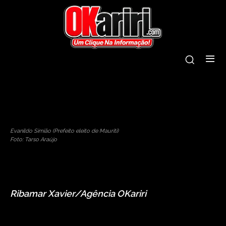
evanildo simião
mauriti
prefeito
reunião
técnicos
Evanildo Simião (Prefeito eleito de Mauriti)
Foto: Tarso Araújo
Ribamar Xavier/Agência OKariri