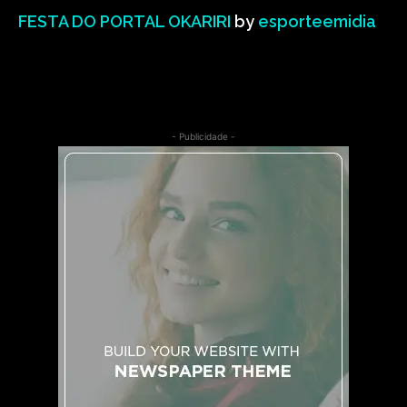
FESTA DO PORTAL OKARIRI
by
esporteemidia
- Publicidade -