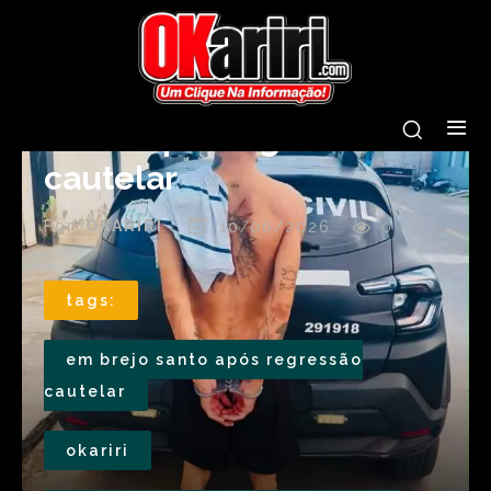
Polícia Civil prende
homem de alta
periculosidade em Brejo
Santo após regressão
cautelar
Por
OKARIRI
10/06/2026
0
tags:
em brejo santo após regressão
cautelar
okariri