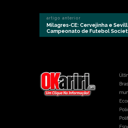
artigo anterior
Milagres-CE: Cervejinha e Sevi
Campeonato de Futebol Society 
Últi
Bras
mu
Eco
Polí
Polí
Esp