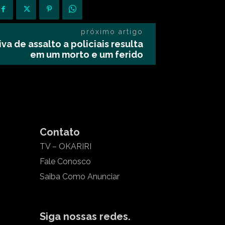
próximo artigo
va de assalto a policiais resulta
em um morto e um ferido
Contato
TV – OKARIRI
Fale Conosco
Saiba Como Anunciar
Siga nossas redes.