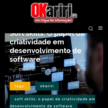
Soft skills: O papel da
criatividade em
desenvolvimento de
software
Por
OKARIRI
21/05/2024
0
tags:
okariri
soft skills: o papel da criatividade em
desenvolvimento de software