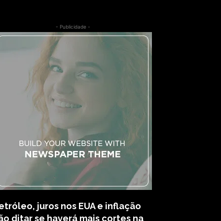
- Publicidade -
etróleo, juros nos EUA e inflação
ão ditar se haverá mais cortes na