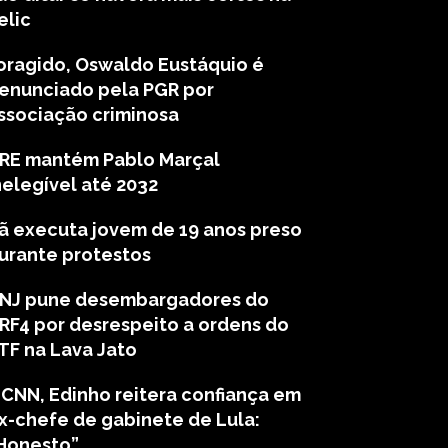
elic
oragido, Oswaldo Eustáquio é
enunciado pela PGR por
ssociação criminosa
RE mantém Pablo Marçal
nelegível até 2032
rã executa jovem de 19 anos preso
urante protestos
NJ pune desembargadores do
RF4 por desrespeito a ordens do
TF na Lava Jato
 CNN, Edinho reitera confiança em
x-chefe de gabinete de Lula:
Honesto”