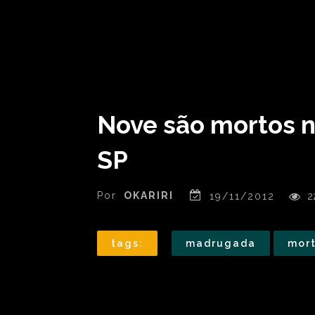
Nove são mortos 
SP
Por
OKARIRI
19/11/2012
2
tags:
madrugada
mor