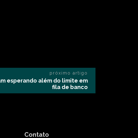
próximo artigo
am esperando além do limite em
fila de banco
Contato