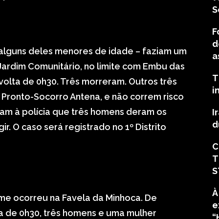
S
F
d
 alguns deles menores de idade – faziam um
a
Jardim Comunitário, no limite com Embu das
T
olta de 0h30. Três morreram. Outros três
i
 Pronto-Socorro Antena, e não correm risco
ram à polícia que três homens deram os
I
d
ir. O caso será registrado no 1º Distrito
C
T
S
À
ime ocorreu na Favela da Minhoca. De
e
a de 0h30, três homens e uma mulher
“