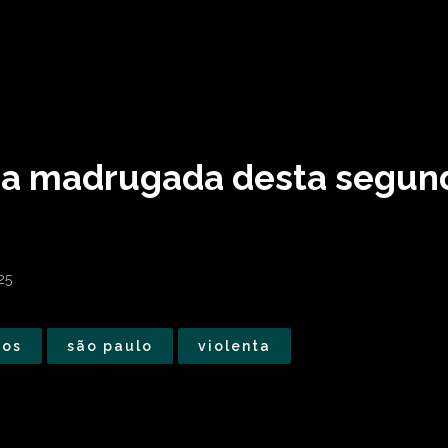
na madrugada desta segund
25
tos
são paulo
violenta