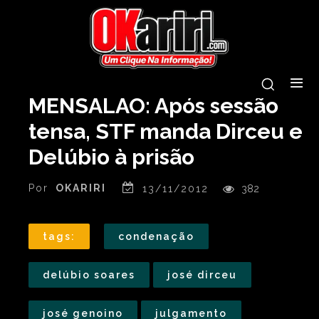
MENSALÃO: Após sessão
tensa, STF manda Dirceu e
Delúbio à prisão
Por
OKARIRI
13/11/2012
382
tags:
condenação
delúbio soares
josé dirceu
josé genoino
julgamento