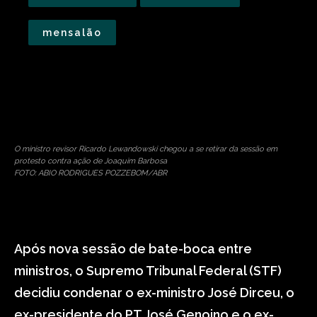
mensalão
O ministro revisor Ricardo Lewandowski chegou a se retirar da sessão em
protesto contra ação de Joaquim Barbosa
FOTO: ABIO RODRIGUES POZZEBOM/ABR
Após nova sessão de bate-boca entre
ministros, o Supremo Tribunal Federal (STF)
decidiu condenar o ex-ministro José Dirceu, o
ex-presidente do PT José Genoino e o ex-