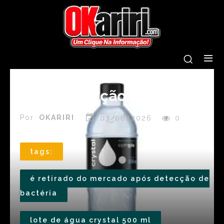
Lote de água Crystal 500
ml é retirado do mercado
após detecção de bactéria
Por
OKARIRI
03/06/2026
0
tags:
é retirado do mercado após detecção de
bactéria
lote de água crystal 500 ml