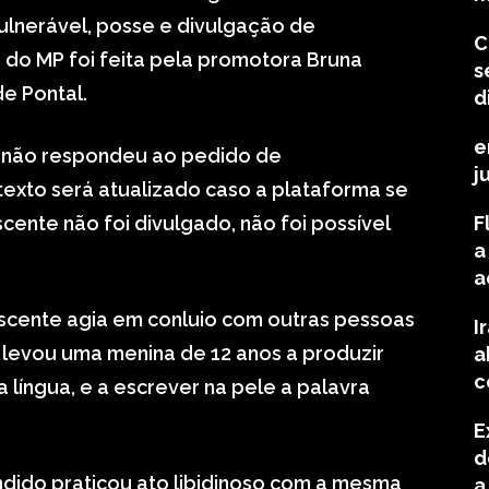
ulnerável, posse e divulgação de
C
o do MP foi feita pela promotora Bruna
s
de Pontal.
d
e
e não respondeu ao pedido de
j
exto será atualizado caso a plataforma se
ente não foi divulgado, não foi possível
F
a
a
scente agia em conluio com outras pessoas
I
e levou uma menina de 12 anos a produzir
a
c
a língua, e a escrever na pele a palavra
E
d
dido praticou ato libidinoso com a mesma
a