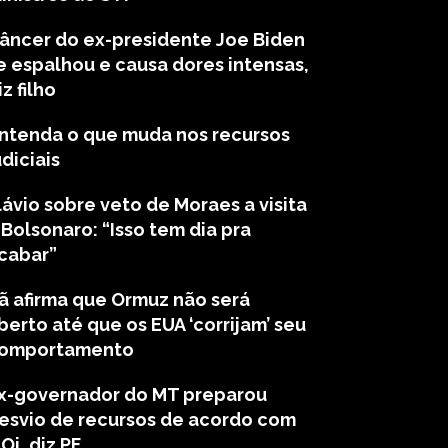
âncer do ex-presidente Joe Biden
e espalhou e causa dores intensas,
iz filho
ntenda o que muda nos recursos
udiciais
lávio sobre veto de Moraes a visita
 Bolsonaro: “Isso tem dia pra
cabar”
rã afirma que Ormuz não será
berto até que os EUA ‘corrijam’ seu
omportamento
x-governador do MT preparou
esvio de recursos de acordo com
 Oi, diz PF