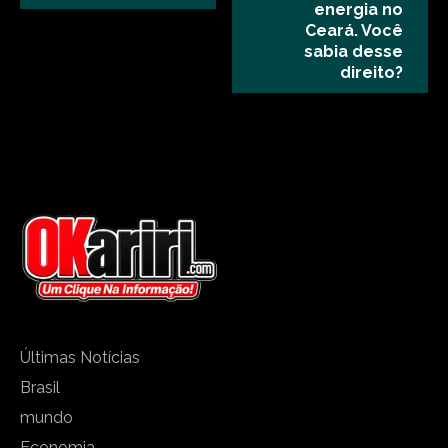
energia no
Ceará. Você
sabia desse
direito?
Últimas Notícias
Brasil
mundo
Economia