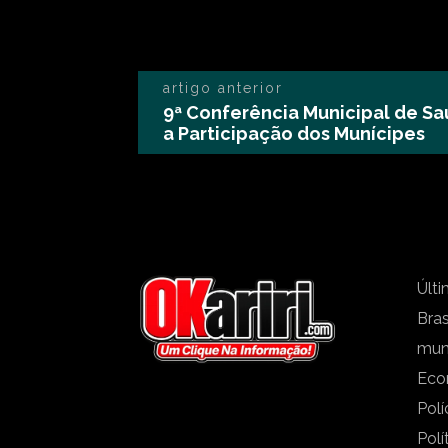
artigo anterior
9ª Conferência Municipal de Sa
a Participação dos Munícipes
Últi
Bras
mu
Eco
Polí
Polí