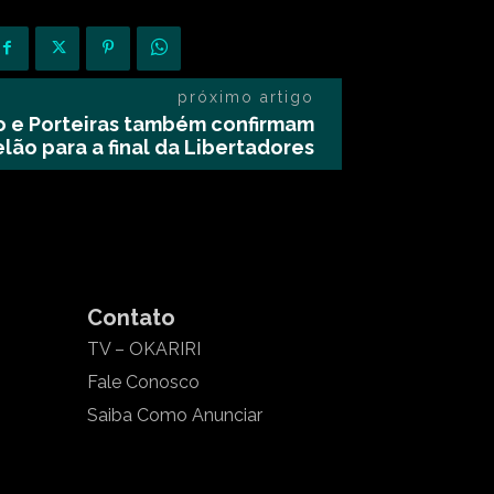
próximo artigo
ro e Porteiras também confirmam
elão para a final da Libertadores
Contato
TV – OKARIRI
Fale Conosco
Saiba Como Anunciar