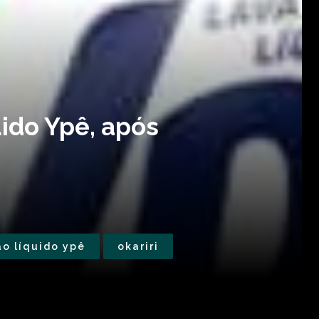
ido Ypê, após
o líquido ypê
okariri