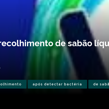
recolhimento de sabão líqu
0
colhimento
após detectar bactéria
de sabã