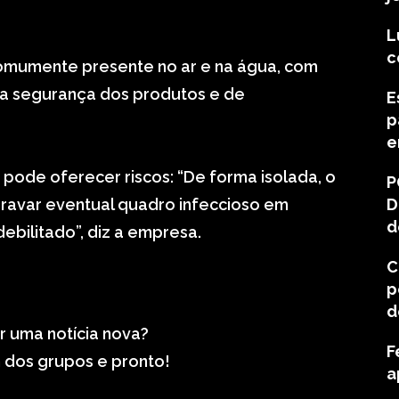
L
c
comumente presente no ar e na água, com
na segurança dos produtos e de
E
p
e
 pode oferecer riscos: “De forma isolada, o
P
ravar eventual quadro infeccioso em
D
d
bilitado”, diz a empresa.
C
p
d
r uma notícia nova?
F
um dos grupos e pronto!
a