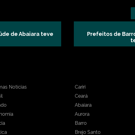
úde de Abaiara teve
Prefeitos de Bar
t
mas Notícias
Cariri
il
Ceará
ndo
Abaiara
nomia
Aurora
cia
Barro
tica
Brejo Santo