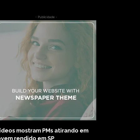
- Publicidade -
ídeos mostram PMs atirando em
ovem rendido em SP